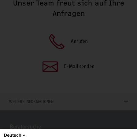
Unser Team freut sich auf Ihre
Anfragen
Anrufen
E-Mail senden
WEITERE INFORMATIONEN
Beratersuche
Deutsch
Berater in Ihrer Nähe gesucht? Mit STIEBEL ELTRON kein Problem.