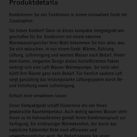
Produktdetails
Kombinieren Sie vier Funktionen in einem innovativen Gerät mit
Zusatzoption
Sie lieben Komfort? Dann ist dieses kompakte Integralgerät wie
geschaffen für Sie. Kombiniert mit einem externen
Warmwasserspeicher Ihrer Wahl bekommen Sie hier alles, was
Sie sich wünschen, in nur einem Gerät: Wärme, Kühlung,
Lüftung, Luftreinigung und warmes Wasser nach Bedarf. Hinter
dem klaren, eleganten Design dieses hocheffizienten Pakets
verbirgt sich eine Luft-Wasser-Wärmepumpe. Sie heizt oder
kühlt Ihre Räume ganz nach Bedarf. Für herrlich saubere Luft
sorgt ganzjährig das leistungsstarke Lüftungssystem durch Be-
und Entlüftung sowie Luftreinigung.
Einfach leise verwöhnen lassen
Unser Kompaktgerät schafft flüsterleise die von Ihnen
gewünschte Raumtemperatur. Auch wohlig warmes Wasser steht
Ihnen so im Hahnaufdrehen gemäß Ihrem Komfortanspruch zur
Verfügung. Ein erstklassiger Wärmekomfort, der durch das
natürliche Kältemittel R290 noch effizienter und
umweltfreundlicher wird. Bei Bedarf können Sie unser