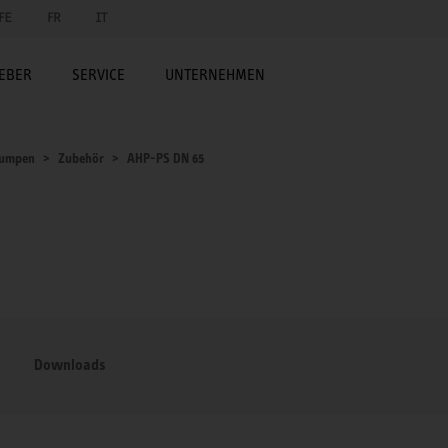
FE
FR
IT
EBER
SERVICE
UNTERNEHMEN
umpen
Zubehör
AHP-PS DN 65
Downloads