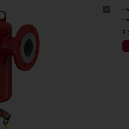
S
V
Fr