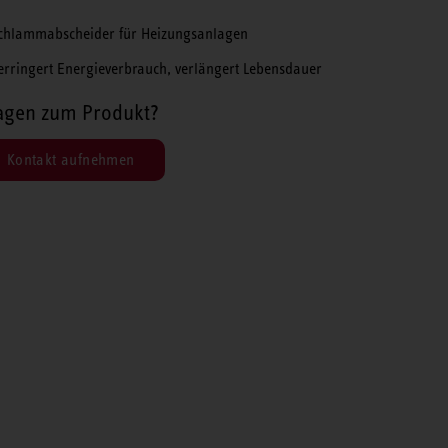
chlammabscheider für Heizungsanlagen
erringert Energieverbrauch, verlängert Lebensdauer
agen zum Produkt?
Kontakt aufnehmen