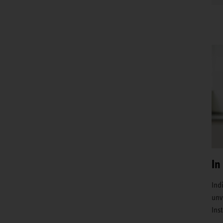
In
Ind
unv
Ins