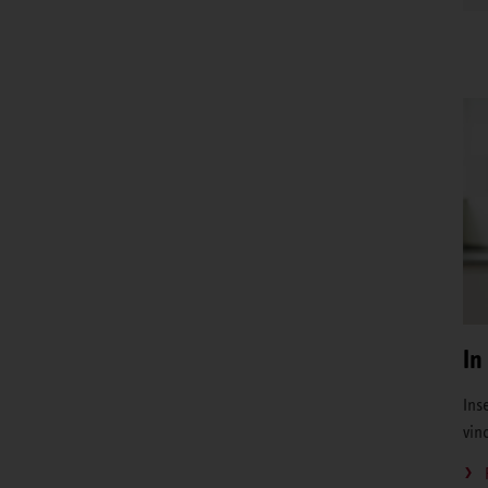
In
Inse
vin