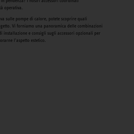
in pendenza? I nostri accessori coordinati
tà operativa.
iva sulle pompe di calore, potete scoprire quali
rogetto. Vi forniamo una panoramica delle combinazioni
i di installazione e consigli sugli accessori opzionali per
orarne l’aspetto estetico.