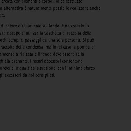
creata con elementi o cordoli in calcestruzzo
In alternativa è naturalmente possibile realizzare anche
ie.
 di calore direttamente sul fondo, è necessario lo
tale scopo si utilizza la vaschetta di raccolta della
 pochi semplici passaggi da una sola persona. Si può
 raccolta della condensa, ma in tal caso la pompa di
a mensola rialzata e il fondo deve assorbire la
hiaia drenante. I nostri accessori consentono
durevole in qualsiasi situazione, con il minimo sforzo
i accessori da noi consigliati.