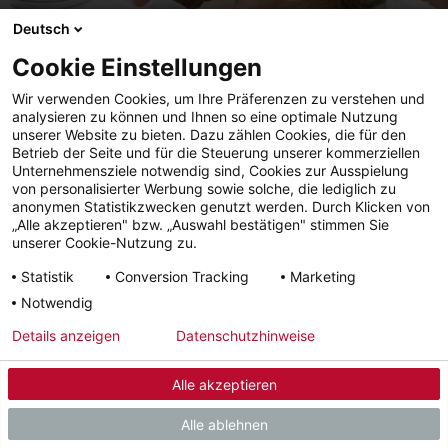
Deutsch
Cookie Einstellungen
Wir verwenden Cookies, um Ihre Präferenzen zu verstehen und
analysieren zu können und Ihnen so eine optimale Nutzung
Emissioni acustiche
unserer Website zu bieten. Dazu zählen Cookies, die für den
Betrieb der Seite und für die Steuerung unserer kommerziellen
Le pompe di calore generano rumore durante il funzionamento. Ne
Unternehmensziele notwendig sind, Cookies zur Ausspielung
sono responsabili i compressori o, nel caso delle pompe di calore aria-
von personalisierter Werbung sowie solche, die lediglich zu
acqua, i ventilatori. STIEBEL ELTRON produce pompe di calore
anonymen Statistikzwecken genutzt werden. Durch Klicken von
particolarmente silenziose e offre la soluzione giusta per ogni situazione
„Alle akzeptieren" bzw. „Auswahl bestätigen" stimmen Sie
unserer Cookie-Nutzung zu.
edilizia. In modo che voi e i vostri vicini possiate dormire tranquilli.
Statistik
Conversion Tracking
Marketing
Per saperne di più
Notwendig
Details anzeigen
Datenschutzhinweise
Alle akzeptieren
Alle ablehnen