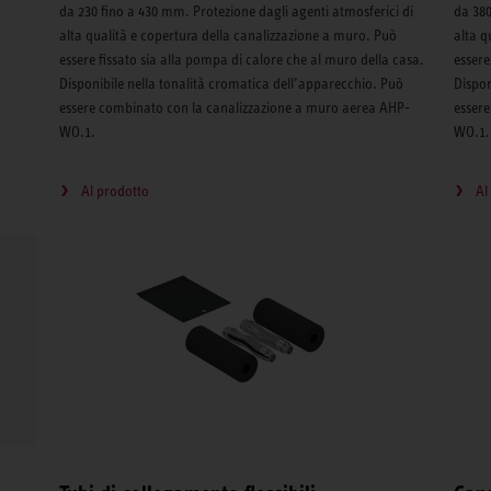
da 230 fino a 430 mm. Protezione dagli agenti atmosferici di
da 380
alta qualità e copertura della canalizzazione a muro. Può
alta q
essere fissato sia alla pompa di calore che al muro della casa.
essere
Disponibile nella tonalità cromatica dell’apparecchio. Può
Dispon
essere combinato con la canalizzazione a muro aerea AHP-
esser
WO.1.
WO.1.
Al prodotto
Al