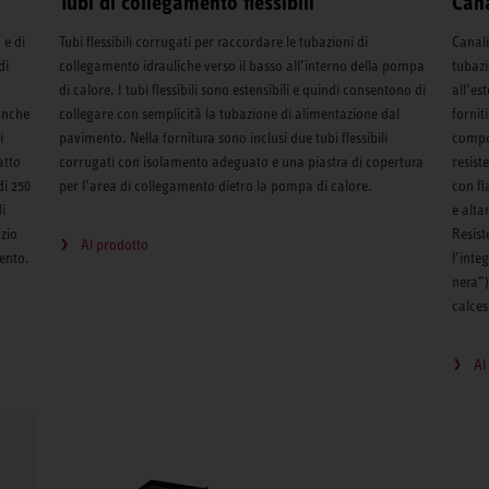
Tubi di collegamento flessibili
Can
 e di
Tubi flessibili corrugati per raccordare le tubazioni di
Canali
di
collegamento idrauliche verso il basso all’interno della pompa
tubazi
di calore. I tubi flessibili sono estensibili e quindi consentono di
all’es
anche
collegare con semplicità la tubazione di alimentazione dal
fornit
i
pavimento. Nella fornitura sono inclusi due tubi flessibili
compos
atto
corrugati con isolamento adeguato e una piastra di copertura
resist
di 250
per l’area di collegamento dietro la pompa di calore.
con fl
i
e alta
azio
Resist
Al prodotto
mento.
l’inte
nera”)
calces
Al