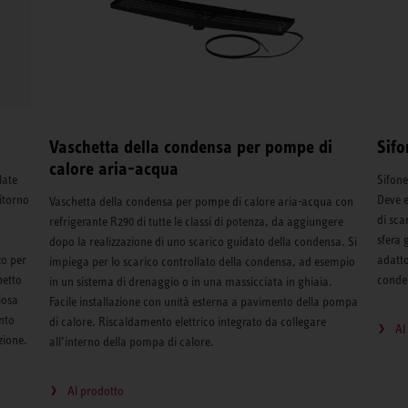
Vaschetta della condensa per pompe di
Sifo
calore aria-acqua
late
Sifone
itorno
Deve e
Vaschetta della condensa per pompe di calore aria-acqua con
di sca
refrigerante R290 di tutte le classi di potenza, da aggiungere
sfera 
dopo la realizzazione di uno scarico guidato della condensa. Si
zo per
adatto
impiega per lo scarico controllato della condensa, ad esempio
petto
conde
in un sistema di drenaggio o in una massicciata in ghiaia.
iosa
Facile installazione con unità esterna a pavimento della pompa
nto
di calore. Riscaldamento elettrico integrato da collegare
Al
zione.
all’interno della pompa di calore.
Al prodotto