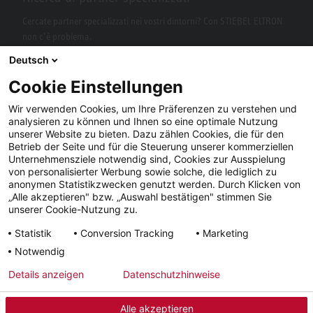
Cercate partner specializzati nei vostri dintorni? Con STIEBEL ELTRON
non c’è problema.
Deutsch
Cookie Einstellungen
Wir verwenden Cookies, um Ihre Präferenzen zu verstehen und
analysieren zu können und Ihnen so eine optimale Nutzung
unserer Website zu bieten. Dazu zählen Cookies, die für den
Betrieb der Seite und für die Steuerung unserer kommerziellen
Unternehmensziele notwendig sind, Cookies zur Ausspielung
von personalisierter Werbung sowie solche, die lediglich zu
Facebook
YouTube
LinkedIn
anonymen Statistikzwecken genutzt werden. Durch Klicken von
„Alle akzeptieren" bzw. „Auswahl bestätigen" stimmen Sie
Instagram
unserer Cookie-Nutzung zu.
Statistik
Conversion Tracking
Marketing
Notwendig
Note
Condizioni
Tutela dei
Tempi di
Details anzeigen
Datenschutzhinweise
legali
generali
dati
consegna
Alle akzeptieren