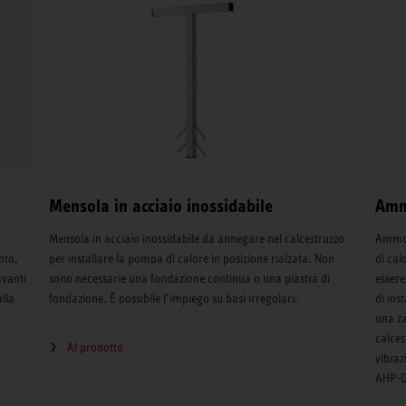
Mensola in acciaio inossidabile
Ammo
Mensola in acciaio inossidabile da annegare nel calcestruzzo
Ammort
nto,
per installare la pompa di calore in posizione rialzata. Non
di cal
avanti
sono necessarie una fondazione continua o una piastra di
essere
alla
fondazione. È possibile l’impiego su basi irregolari.
di inst
una za
calces
Al prodotto
vibraz
AHP-D