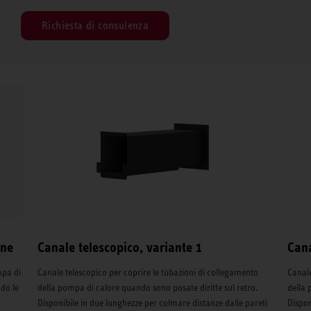
Richiesta di consulenza
one
Canale telescopico, variante 1
Cana
mpa di
Canale telescopico per coprire le tubazioni di collegamento
Canale
do le
della pompa di calore quando sono posate diritte sul retro.
della 
Disponibile in due lunghezze per colmare distanze dalle pareti
Dispon