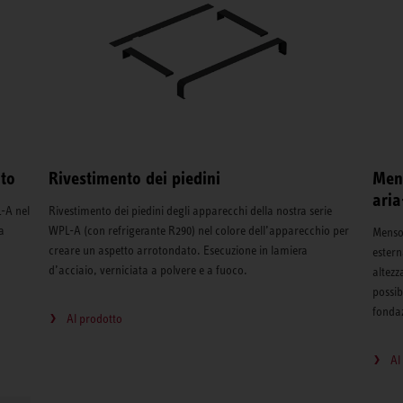
to
Rivestimento dei piedini
Men
ari
-A nel
Rivestimento dei piedini degli apparecchi della nostra serie
a
WPL-A (con refrigerante R290) nel colore dell’apparecchio per
Mensol
creare un aspetto arrotondato. Esecuzione in lamiera
estern
d’acciaio, verniciata a polvere e a fuoco.
altezz
possib
fonda
Al prodotto
Al