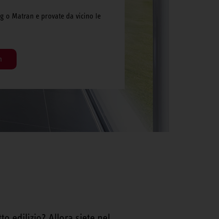
ig o Matran e provate da vicino le
m
o edilizio? Allora siete nel