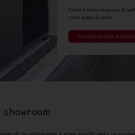
Visitate il nostro showroom di Lupf
nostre pompe di calore.
Tour virtuale dello showroo
ri showroom
pianto di riscaldamento o state pianificando un progett