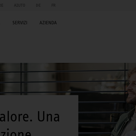
RE
AIUTO
DE
FR
A
SERVIZI
AZIENDA
calore. Una
zione.