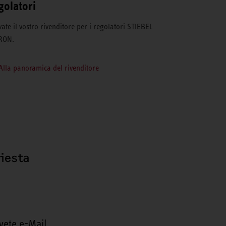
golatori
vate il vostro rivenditore per i regolatori STIEBEL
RON.
Alla panoramica del rivenditore
hiesta
vete e-Mail