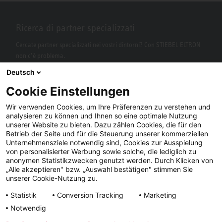
Ricerca di partner specializzati
Cercate partner specializzati nei vostri dintorni? Con STIEBEL ELTRON
non c’è problema.
Deutsch
Cookie Einstellungen
Wir verwenden Cookies, um Ihre Präferenzen zu verstehen und
analysieren zu können und Ihnen so eine optimale Nutzung
unserer Website zu bieten. Dazu zählen Cookies, die für den
Betrieb der Seite und für die Steuerung unserer kommerziellen
Unternehmensziele notwendig sind, Cookies zur Ausspielung
von personalisierter Werbung sowie solche, die lediglich zu
Facebook
YouTube
LinkedIn
anonymen Statistikzwecken genutzt werden. Durch Klicken von
„Alle akzeptieren" bzw. „Auswahl bestätigen" stimmen Sie
Instagram
unserer Cookie-Nutzung zu.
Statistik
Conversion Tracking
Marketing
Notwendig
Note
Condizioni
Tutela dei
Tempi di