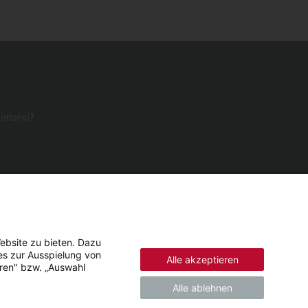
dintorni?
ebsite zu bieten. Dazu
es zur Ausspielung von
Alle akzeptieren
eren" bzw. „Auswahl
Alle ablehnen
© 2026 - STIEBEL ELTRON GmbH & Co. KG (DE)