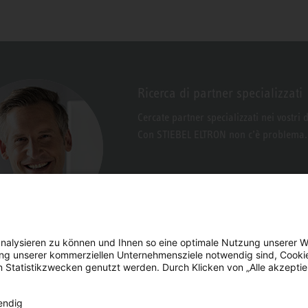
Ricerca di partner specializzati
Cercate partner specializzati nei vostri 
Con STIEBEL ELTRON non c’è problema.
nalysieren zu können und Ihnen so eine optimale Nutzung unserer W
erung unserer kommerziellen Unternehmensziele notwendig sind, Cooki
n Statistikzwecken genutzt werden. Durch Klicken von „Alle akzepti
pi di
endig
Facebook
YouTube
LinkedIn
Instagram