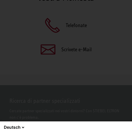
Telefonate
Scrivete e-Mail
Ricerca di partner specializzati
Cercate partner specializzati nei vostri dintorni? Con STIEBEL ELTRON
non c’è problema.
Deutsch