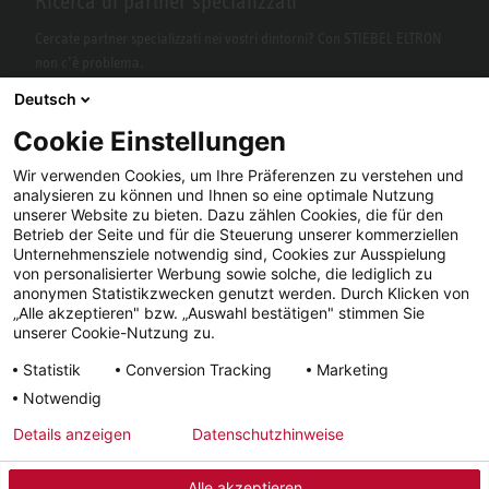
Ricerca di partner specializzati
Cercate partner specializzati nei vostri dintorni? Con STIEBEL ELTRON
non c’è problema.
Deutsch
Cookie Einstellungen
Wir verwenden Cookies, um Ihre Präferenzen zu verstehen und
analysieren zu können und Ihnen so eine optimale Nutzung
unserer Website zu bieten. Dazu zählen Cookies, die für den
Betrieb der Seite und für die Steuerung unserer kommerziellen
Unternehmensziele notwendig sind, Cookies zur Ausspielung
von personalisierter Werbung sowie solche, die lediglich zu
Facebook
YouTube
LinkedIn
anonymen Statistikzwecken genutzt werden. Durch Klicken von
„Alle akzeptieren" bzw. „Auswahl bestätigen" stimmen Sie
Instagram
unserer Cookie-Nutzung zu.
Statistik
Conversion Tracking
Marketing
Notwendig
Note
Condizioni
Tutela dei
Tempi di
Details anzeigen
Datenschutzhinweise
legali
generali
dati
consegna
Alle akzeptieren