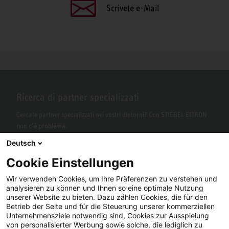
Scrivete e-Mail
Ricerca di partner specializzati
Cercate partner specializzati nei vostri dintorni? Con STIEBEL ELTRON
non c’è problema.
Deutsch
Cookie Einstellungen
Wir verwenden Cookies, um Ihre Präferenzen zu verstehen und
analysieren zu können und Ihnen so eine optimale Nutzung
unserer Website zu bieten. Dazu zählen Cookies, die für den
Betrieb der Seite und für die Steuerung unserer kommerziellen
Unternehmensziele notwendig sind, Cookies zur Ausspielung
von personalisierter Werbung sowie solche, die lediglich zu
Facebook
YouTube
LinkedIn