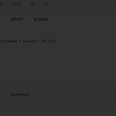
RE
AIUTO
DE
FR
A
SERVIZI
AZIENDA
oi di sistema
Accessori
BS-S HS2
Download