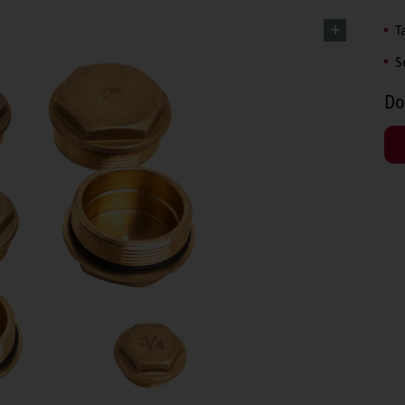
T
S
Do