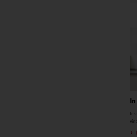
In
Inse
vin