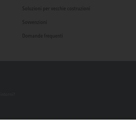
Soluzioni per vecchie costruzioni
Sovvenzioni
Domande frequenti
dintorni?