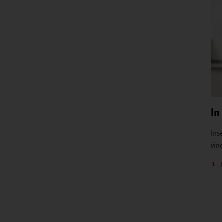
In
Inse
vin