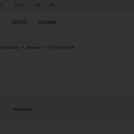
RE
AIUTO
DE
FR
A
SERVIZI
AZIENDA
oi di sistema
Accessori
FCR 28/120 CrNi
Download