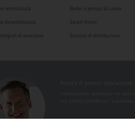
e centralizzata
Boiler a pompa di calore
e decentralizzata
Smart Home
integrali di aerazione
Stazioni di distribuzione
Ricerca di partner specializzati
Cercate partner specializzati nei vostri 
Con STIEBEL ELTRON non c’è problema.