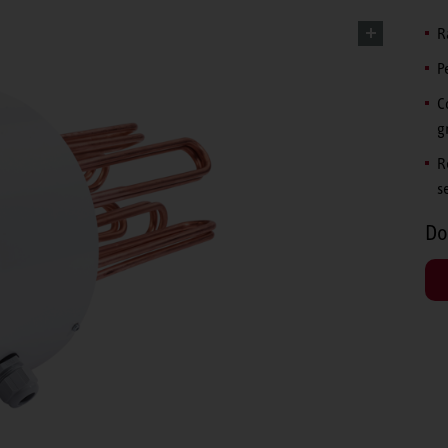
R
P
C
g
R
s
Do