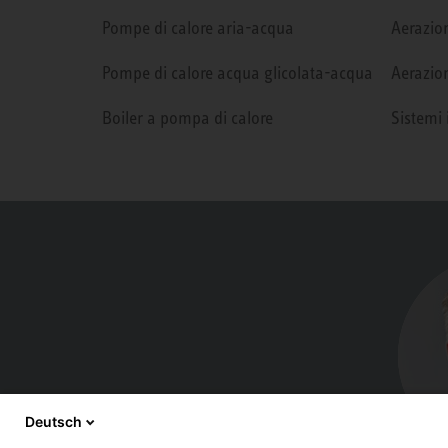
Pompe di calore aria-acqua
Aerazion
Pompe di calore acqua glicolata-acqua
Aerazion
Boiler a pompa di calore
Sistemi 
Deutsch