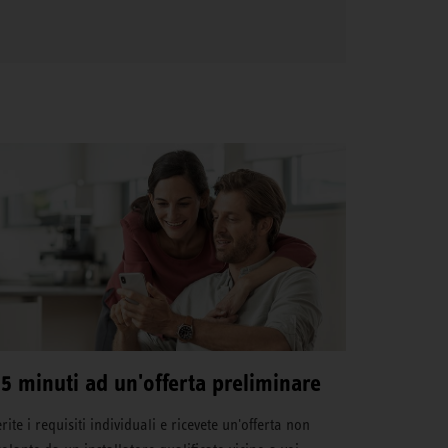
 5 minuti ad un'offerta preliminare
rite i requisiti individuali e ricevete un'offerta non