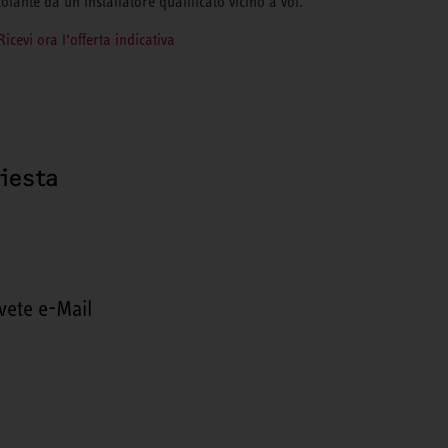
colante da un installatore qualificato vicino a voi.
Ricevi ora l‘offerta indicativa
hiesta
vete e-Mail