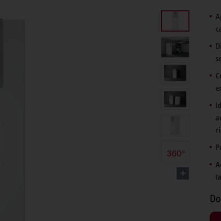
A
c
D
s
C
e
I
a
r
P
360°
A
t
Do