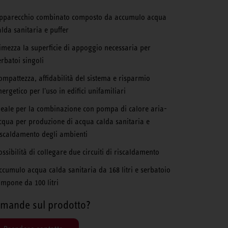
pparecchio combinato composto da accumulo acqua
alda sanitaria e puffer
imezza la superficie di appoggio necessaria per
erbatoi singoli
ompattezza, affidabilità del sistema e risparmio
nergetico per l'uso in edifici unifamiliari
deale per la combinazione con pompa di calore aria-
cqua per produzione di acqua calda sanitaria e
iscaldamento degli ambienti
ossibilità di collegare due circuiti di riscaldamento
ccumulo acqua calda sanitaria da 168 litri e serbatoio
ampone da 100 litri
mande sul prodotto?