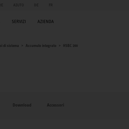
RE
AIUTO
DE
FR
A
SERVIZI
AZIENDA
oi di sistema
Accumulo integrato
HSBC 200
Download
Accessori