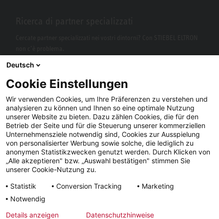
Ricerca di partner specializzati
Cercate partner specializzati nei vostri dintorni? Con STIEBEL ELTRON
non c’è problema.
Deutsch
Cookie Einstellungen
Wir verwenden Cookies, um Ihre Präferenzen zu verstehen und
analysieren zu können und Ihnen so eine optimale Nutzung
unserer Website zu bieten. Dazu zählen Cookies, die für den
Betrieb der Seite und für die Steuerung unserer kommerziellen
Unternehmensziele notwendig sind, Cookies zur Ausspielung
von personalisierter Werbung sowie solche, die lediglich zu
Facebook
YouTube
LinkedIn
anonymen Statistikzwecken genutzt werden. Durch Klicken von
„Alle akzeptieren" bzw. „Auswahl bestätigen" stimmen Sie
Instagram
unserer Cookie-Nutzung zu.
Statistik
Conversion Tracking
Marketing
Notwendig
Note
Condizioni
Tutela dei
Tempi di
Details anzeigen
Datenschutzhinweise