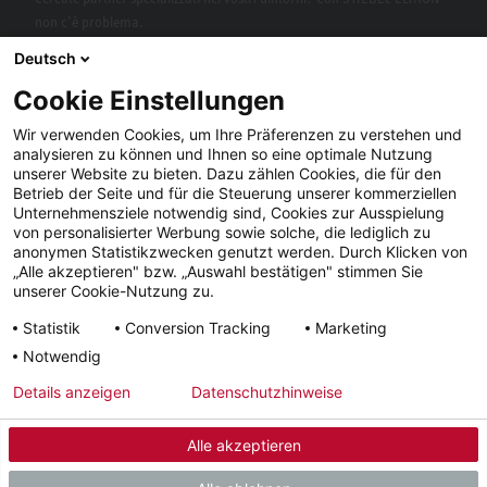
non c’è problema.
Deutsch
Cookie Einstellungen
Wir verwenden Cookies, um Ihre Präferenzen zu verstehen und
analysieren zu können und Ihnen so eine optimale Nutzung
unserer Website zu bieten. Dazu zählen Cookies, die für den
Betrieb der Seite und für die Steuerung unserer kommerziellen
Unternehmensziele notwendig sind, Cookies zur Ausspielung
von personalisierter Werbung sowie solche, die lediglich zu
Facebook
YouTube
LinkedIn
anonymen Statistikzwecken genutzt werden. Durch Klicken von
„Alle akzeptieren" bzw. „Auswahl bestätigen" stimmen Sie
Instagram
unserer Cookie-Nutzung zu.
Statistik
Conversion Tracking
Marketing
Notwendig
Note
Condizioni
Tutela dei
Tempi di
Details anzeigen
Datenschutzhinweise
legali
generali
dati
consegna
Alle akzeptieren
© 2026 - STIEBEL ELTRON GmbH & Co. KG (DE)