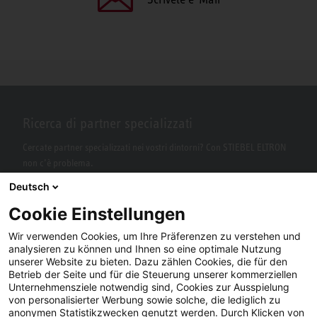
Ricerca di partner specializzati
Cercate partner specializzati nei vostri dintorni? Con STIEBEL ELTRON
non c’è problema.
Deutsch
Cookie Einstellungen
Wir verwenden Cookies, um Ihre Präferenzen zu verstehen und
analysieren zu können und Ihnen so eine optimale Nutzung
unserer Website zu bieten. Dazu zählen Cookies, die für den
Betrieb der Seite und für die Steuerung unserer kommerziellen
Unternehmensziele notwendig sind, Cookies zur Ausspielung
von personalisierter Werbung sowie solche, die lediglich zu
Facebook
YouTube
LinkedIn
anonymen Statistikzwecken genutzt werden. Durch Klicken von