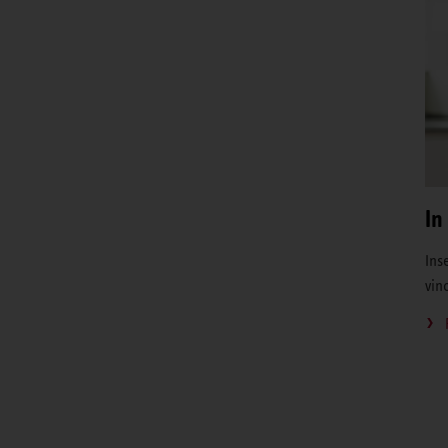
In
Inse
vin