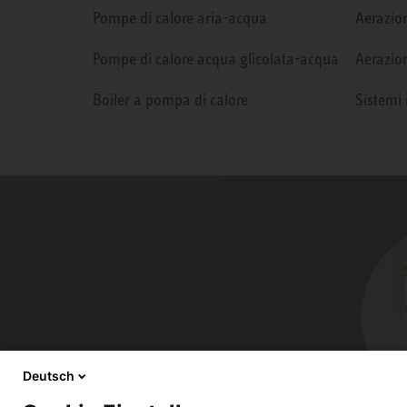
Pompe di calore aria-acqua
Aerazion
Pompe di calore acqua glicolata-acqua
Aerazion
Boiler a pompa di calore
Sistemi 
Deutsch