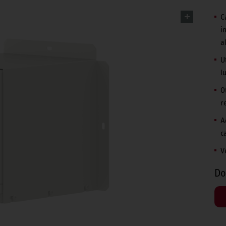
C
i
a
U
l
O
r
A
c
V
Do