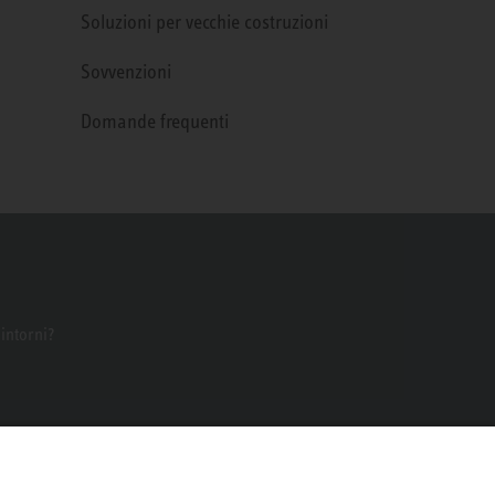
Soluzioni per vecchie costruzioni
Sovvenzioni
Domande frequenti
dintorni?