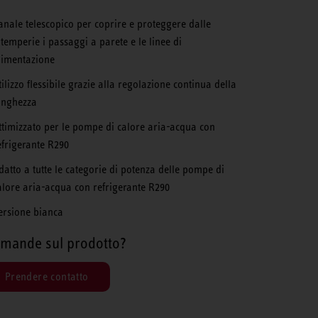
anale telescopico per coprire e proteggere dalle
ntemperie i passaggi a parete e le linee di
limentazione
tilizzo flessibile grazie alla regolazione continua della
unghezza
ttimizzato per le pompe di calore aria-acqua con
efrigerante R290
datto a tutte le categorie di potenza delle pompe di
alore aria-acqua con refrigerante R290
ersione bianca
mande sul prodotto?
Prendere contatto