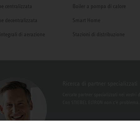
e centralizzata
Boiler a pompa di calore
e decentralizzata
Smart Home
integrali di aerazione
Stazioni di distribuzione
Ricerca di partner specializzati
Cercate partner specializzati nei vostri 
Con STIEBEL ELTRON non c’è problema.