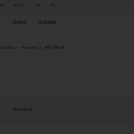
RE
AIUTO
DE
FR
A
SERVIZI
AZIENDA
di calore
Accessori
AHP-TW 420
Download