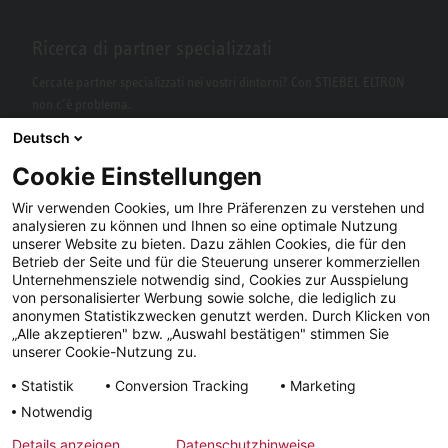
Ricerca di partner specializzati
Cercate partner specializzati nei vostri dintorni? Con STIEBEL ELTRON
non c’è problema.
Deutsch
Cookie Einstellungen
Wir verwenden Cookies, um Ihre Präferenzen zu verstehen und
analysieren zu können und Ihnen so eine optimale Nutzung
unserer Website zu bieten. Dazu zählen Cookies, die für den
Betrieb der Seite und für die Steuerung unserer kommerziellen
Unternehmensziele notwendig sind, Cookies zur Ausspielung
von personalisierter Werbung sowie solche, die lediglich zu
Facebook
YouTube
LinkedIn
anonymen Statistikzwecken genutzt werden. Durch Klicken von
„Alle akzeptieren" bzw. „Auswahl bestätigen" stimmen Sie
Instagram
unserer Cookie-Nutzung zu.
Statistik
Conversion Tracking
Marketing
Notwendig
Note
Condizioni
Tutela dei
Tempi di
Details anzeigen
Datenschutzhinweise