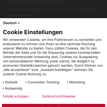
Ricerca di partner specializzati
Cercate partner specializzati nei vostri dintorni? Con STIEBEL ELTRON
non c’è problema.
Deutsch
Cookie Einstellungen
Wir verwenden Cookies, um Ihre Präferenzen zu verstehen und
analysieren zu können und Ihnen so eine optimale Nutzung
unserer Website zu bieten. Dazu zählen Cookies, die für den
Betrieb der Seite und für die Steuerung unserer kommerziellen
Unternehmensziele notwendig sind, Cookies zur Ausspielung
von personalisierter Werbung sowie solche, die lediglich zu
Facebook
YouTube
LinkedIn
anonymen Statistikzwecken genutzt werden. Durch Klicken von
„Alle akzeptieren" bzw. „Auswahl bestätigen" stimmen Sie
Instagram
unserer Cookie-Nutzung zu.
Statistik
Conversion Tracking
Marketing
Notwendig
Note
Condizioni
Tutela dei
Tempi di
Details anzeigen
Datenschutzhinweise
legali
generali
dati
consegna