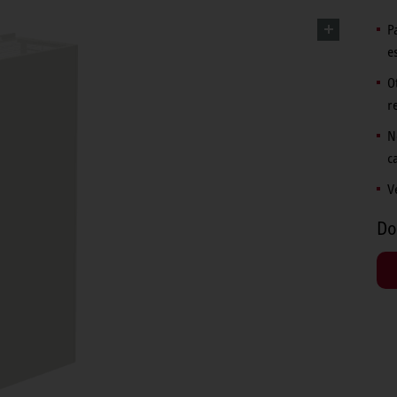
P
e
O
r
N
c
V
Do