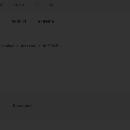
RE
AIUTO
DE
FR
A
SERVIZI
AZIENDA
di calore
Accessori
AHP-WW.3
Download