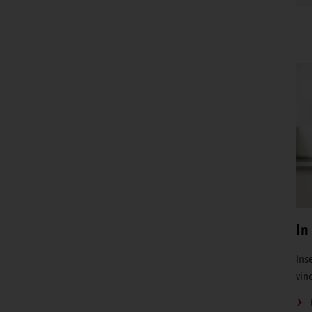
In
Inse
vin