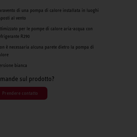
aravento di una pompa di calore installata in luoghi
sposti al vento
ttimizzato per le pompe di calore aria-acqua con
efrigerante R290
on è necessaria alcuna parete dietro la pompa di
alore
ersione bianca
mande sul prodotto?
Prendere contatto