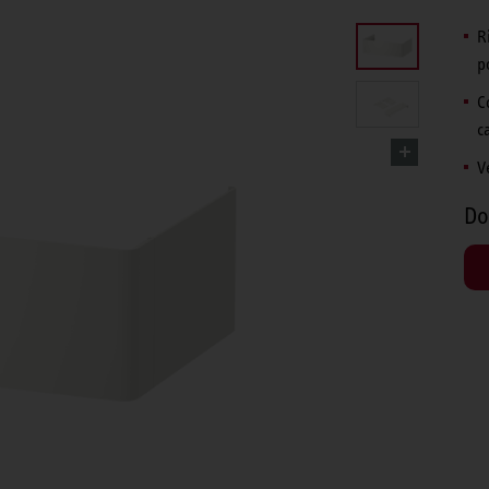
R
p
C
c
V
Do