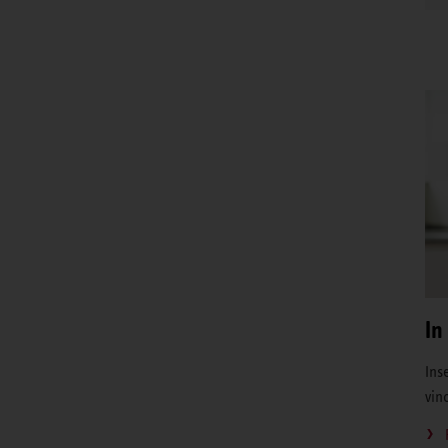
In
Inse
vin