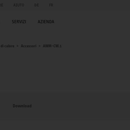
RE
AIUTO
DE
FR
A
SERVIZI
AZIENDA
di calore
Accessori
AWM-CW.1
Download