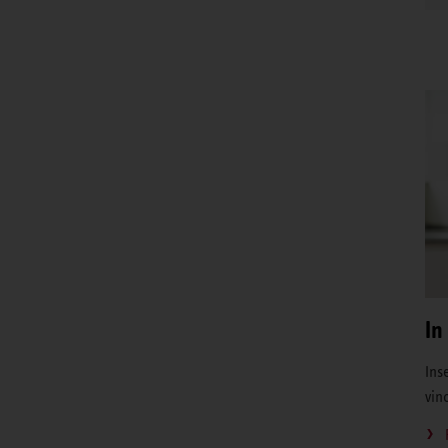
In
Inse
vin