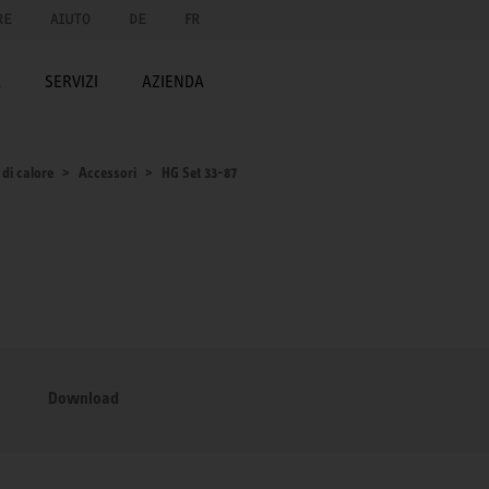
RE
AIUTO
DE
FR
A
SERVIZI
AZIENDA
di calore
Accessori
HG Set 33-87
Download