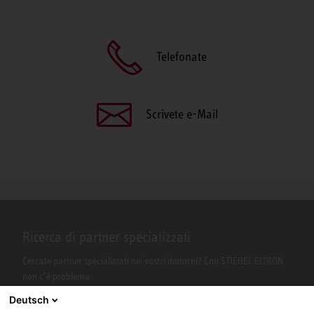
Telefonate
Scrivete e-Mail
Ricerca di partner specializzati
Cercate partner specializzati nei vostri dintorni? Con STIEBEL ELTRON
non c’è problema.
Deutsch