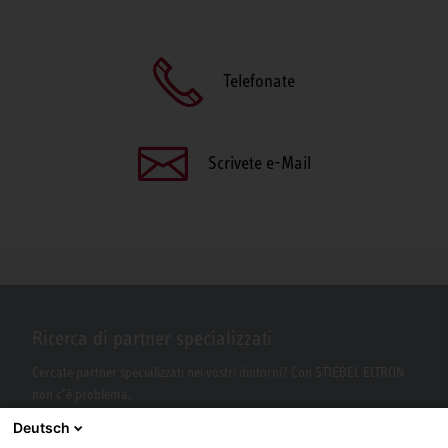
Telefonate
Scrivete e-Mail
Ricerca di partner specializzati
Cercate partner specializzati nei vostri dintorni? Con STIEBEL ELTRON
non c’è problema.
Deutsch