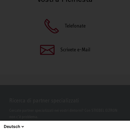
Telefonate
Scrivete e-Mail
Ricerca di partner specializzati
Cercate partner specializzati nei vostri dintorni? Con STIEBEL ELTRON
non c’è problema.
Deutsch