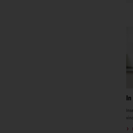
In
Inse
vin