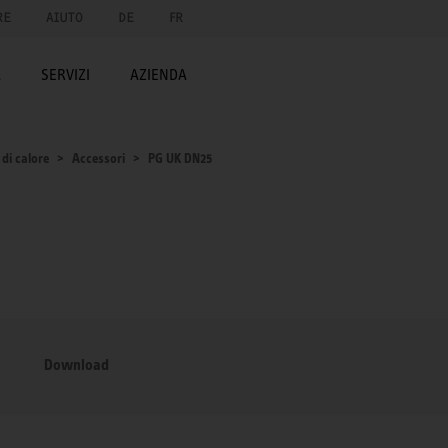
RE
AIUTO
DE
FR
A
SERVIZI
AZIENDA
di calore
Accessori
PG UK DN25
Download