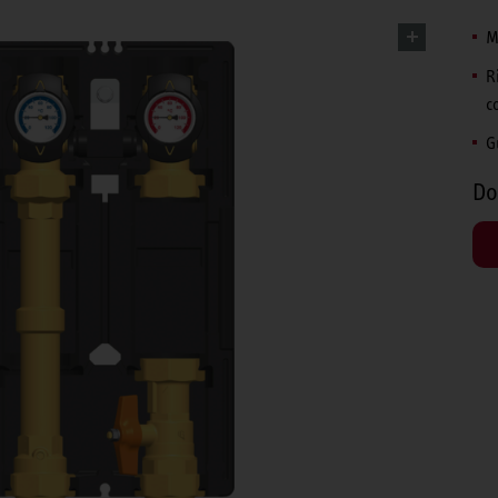
M
R
c
G
Do