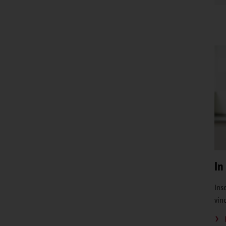
In
Inse
vin