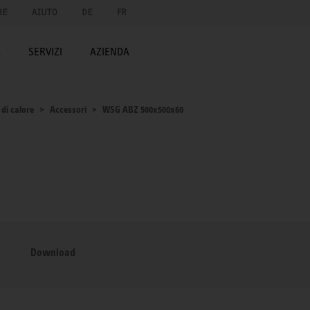
RE
AIUTO
DE
FR
A
SERVIZI
AZIENDA
di calore
Accessori
WSG ABZ 500x500x60
Download