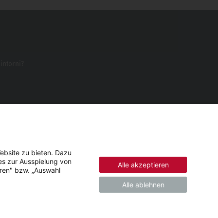
dintorni?
ebsite zu bieten. Dazu
es zur Ausspielung von
Alle akzeptieren
eren" bzw. „Auswahl
Alle ablehnen
© 2026 - STIEBEL ELTRON GmbH & Co. KG (DE)