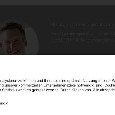
Ricerca di partner specializzati
Cercate partner specializzati nei vostri 
Con STIEBEL ELTRON non c’è problema.
nalysieren zu können und Ihnen so eine optimale Nutzung unserer W
erung unserer kommerziellen Unternehmensziele notwendig sind, Cooki
n Statistikzwecken genutzt werden. Durch Klicken von „Alle akzepti
pi di
endig
Facebook
YouTube
LinkedIn
Instagram
nsegna