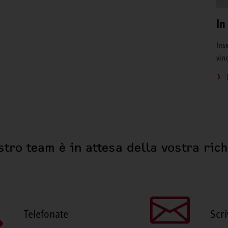
In
Inse
vin
stro team è in attesa della vostra ric
Telefonate
Scri