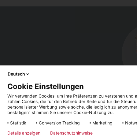
Deutsch
Cookie Einstellungen
Wir verwenden Cookies, um Ihre Präferenzen zu verstehen und a
zählen Cookies, die für den Betrieb der Seite und für die Steu
personalisierter Werbung sowie solche, die lediglich zu anonyme
bestätigen" stimmen Sie unserer Cookie-Nutzung zu.
Note
Condizioni
Tutela dei
Tem
Statistik
Conversion Tracking
Marketing
Notw
legali
generali
dati
co
Details anzeigen
Datenschutzhinweise