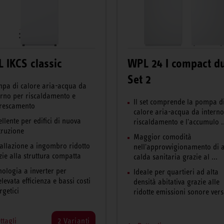
 IKCS classic
WPL 24 I compact d
Set 2
pa di calore aria-acqua da
erno per riscaldamento e
Il set comprende la pompa d
frescamento
calore aria-acqua da interno
ellente per edifici di nuova
riscaldamento e l'accumulo .
truzione
Maggior comodità
tallazione a ingombro ridotto
nell'approvvigionamento di 
zie alla struttura compatta
calda sanitaria grazie al ...
nologia a inverter per
Ideale per quartieri ad alta
elevata efficienza e bassi costi
densità abitativa grazie alle
rgetici
ridotte emissioni sonore verso
ttagli
2 Varianti