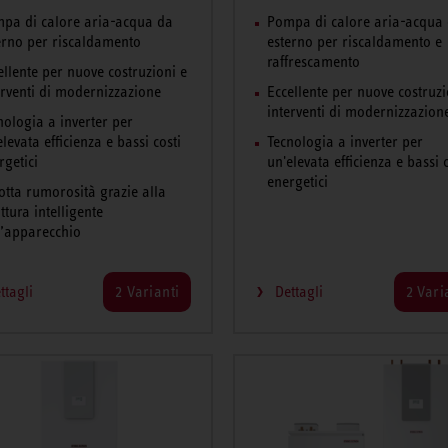
pa di calore aria-acqua da
Pompa di calore aria-acqua
erno per riscaldamento
esterno per riscaldamento e
raffrescamento
ellente per nuove costruzioni e
erventi di modernizzazione
Eccellente per nuove costruzi
interventi di modernizzazion
nologia a inverter per
elevata efficienza e bassi costi
Tecnologia a inverter per
rgetici
un'elevata efficienza e bassi c
energetici
otta rumorosità grazie alla
ttura intelligente
l’apparecchio
ttagli
2 Varianti
Dettagli
2 Vari