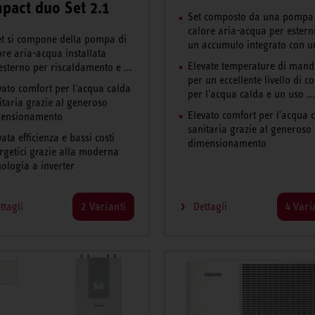
pact duo Set 2.1
Set composto da una pompa
calore aria-acqua per estern
set si compone della pompa di
un accumulo integrato con un
ore aria-acqua installata
Elevate temperature di mand
’esterno per riscaldamento e ...
per un eccellente livello di c
vato comfort per l'acqua calda
per l'acqua calda e un uso ..
itaria grazie al generoso
Elevato comfort per l'acqua 
ensionamento
sanitaria grazie al generoso
vata efficienza e bassi costi
dimensionamento
rgetici grazie alla moderna
nologia a inverter
ttagli
2 Varianti
Dettagli
4 Vari