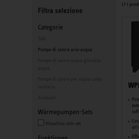
17 I prod
Filtra selezione
Categorie
Tutti
Pompe di calore aria-acqua
Pompe di calore acqua glicolata-
acqua
Pompe di calore per acqua calda
WPL
sanitaria
Accessori
Pom
est
Wärmepumpen-Sets
raf
Cos
Visualizza solo set
all
Eff
Funktionen