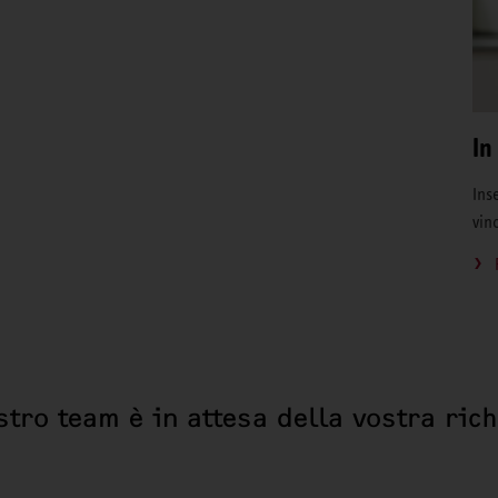
In
Inse
vin
stro team è in attesa della vostra ric