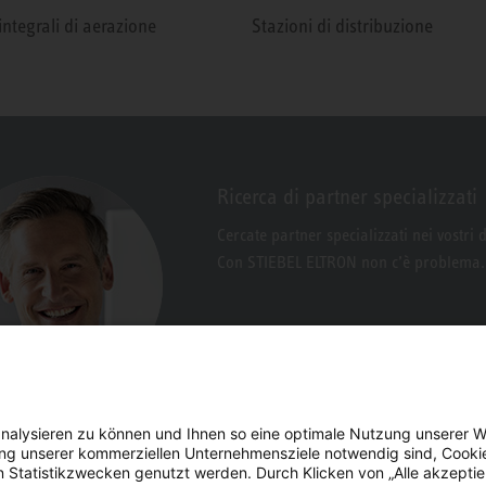
integrali di aerazione
Stazioni di distribuzione
Ricerca di partner specializzati
Cercate partner specializzati nei vostri 
Con STIEBEL ELTRON non c’è problema.
nalysieren zu können und Ihnen so eine optimale Nutzung unserer W
erung unserer kommerziellen Unternehmensziele notwendig sind, Cooki
n Statistikzwecken genutzt werden. Durch Klicken von „Alle akzepti