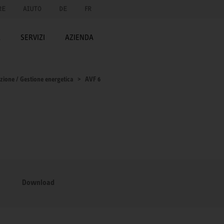
RE
AIUTO
DE
FR
A
SERVIZI
AZIENDA
zione / Gestione energetica
AVF 6
Download