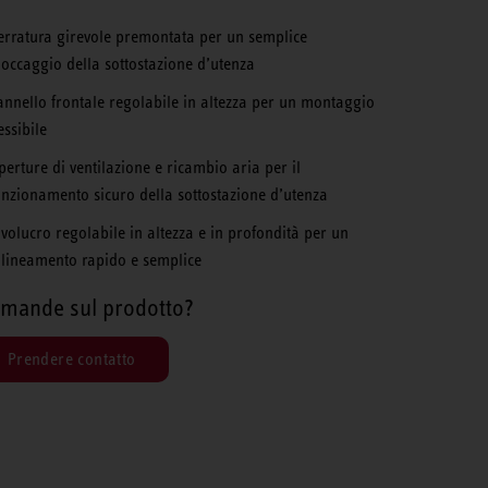
erratura girevole premontata per un semplice
loccaggio della sottostazione d’utenza
annello frontale regolabile in altezza per un montaggio
essibile
perture di ventilazione e ricambio aria per il
unzionamento sicuro della sottostazione d’utenza
nvolucro regolabile in altezza e in profondità per un
llineamento rapido e semplice
mande sul prodotto?
Prendere contatto