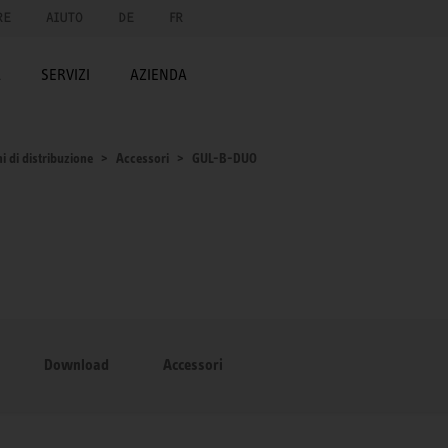
RE
AIUTO
DE
FR
A
SERVIZI
AZIENDA
i di distribuzione
Accessori
GUL-B-DUO
Download
Accessori