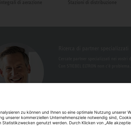
integrali di aerazione
Stazioni di distribuzione
Ricerca di partner specializzati
Cercate partner specializzati nei vostri 
Con STIEBEL ELTRON non c’è problema.
nalysieren zu können und Ihnen so eine optimale Nutzung unserer W
erung unserer kommerziellen Unternehmensziele notwendig sind, Cooki
n Statistikzwecken genutzt werden. Durch Klicken von „Alle akzepti