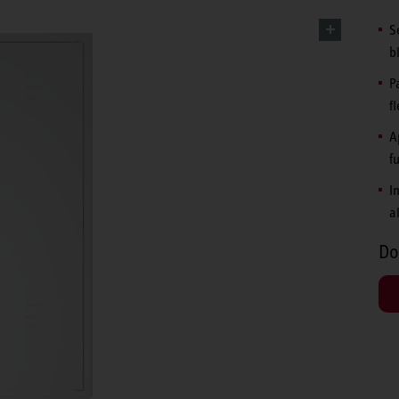
S
b
P
fl
A
f
I
a
Do