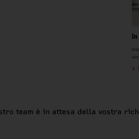
In
Inse
vin
stro team è in attesa della vostra ric