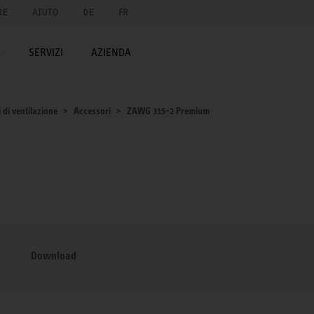
RE
AIUTO
DE
FR
A
SERVIZI
AZIENDA
 di ventilazione
Accessori
ZAWG 315-2 Premium
Download