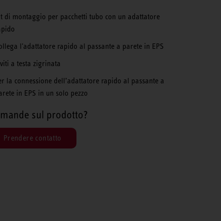
it di montaggio per pacchetti tubo con un adattatore
apido
ollega l'adattatore rapido al passante a parete in EPS
viti a testa zigrinata
er la connessione dell’adattatore rapido al passante a
arete in EPS in un solo pezzo
mande sul prodotto?
Prendere contatto