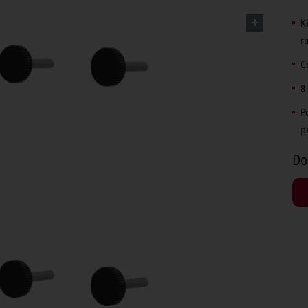
K
r
C
8 
P
p
Do