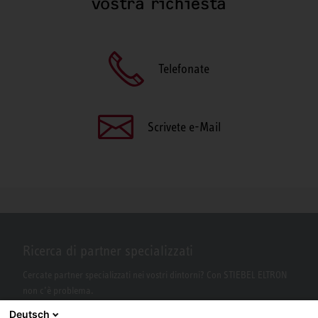
vostra richiesta
Telefonate
Scrivete e-Mail
Ricerca di partner specializzati
Cercate partner specializzati nei vostri dintorni? Con STIEBEL ELTRON
non c’è problema.
Deutsch