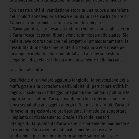
Una soluzione di ventilazione innovativa per l'abitare moderno
Con questa unità di ventilazione scoprite una nuova dimensione
del comfort abitativo: aria fresca e pulita in casa vostra 24 ore su
24, senza rumori molesti. Grazie a una tecnologia
all'avanguardia, l'aria esausta (interna) viene espulsa all'esterno
e l'aria fresca (esterna) filtrata viene reimmessa nelle stanze. Sia
nelle nuove costruzioni che nei progetti di ammodernamento, la
flessibilità di installazione rende il sistema la scelta ideale per
un'ampia varietà di situazioni abitative. La copertura esterna,
elegante e discreta, si integra armoniosamente nella facciata.
La salute al centro
Beneficiate di un valore aggiunto tangibile: la prevenzione della
muffa grazie alla protezione dall'umidità, di particolare utilità in
bagno. Il sistema di filtraggio integrato tiene lontani i pollini e le
impurità presenti nell'aria, creando un clima interno sano che
giova soprattutto ai soggetti allergici. Nei mesi invernali, l'aria di
rinnovo in ingresso viene preriscaldata, in modo da supportare
l'impianto di riscaldamento. Grazie all'uso dei sensori
intelligenti, la qualità dell'aria viene costantemente monitorata e
il ricambio d'aria avviene automaticamente in base alle
condizioni - per un clima interno sempre sano e piacevole.