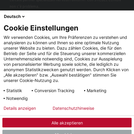
non c’è problema.
Deutsch
Cookie Einstellungen
Wir verwenden Cookies, um Ihre Präferenzen zu verstehen und
analysieren zu können und Ihnen so eine optimale Nutzung
unserer Website zu bieten. Dazu zählen Cookies, die für den
Betrieb der Seite und für die Steuerung unserer kommerziellen
Unternehmensziele notwendig sind, Cookies zur Ausspielung
von personalisierter Werbung sowie solche, die lediglich zu
Facebook
YouTube
LinkedIn
anonymen Statistikzwecken genutzt werden. Durch Klicken von
„Alle akzeptieren" bzw. „Auswahl bestätigen" stimmen Sie
Instagram
unserer Cookie-Nutzung zu.
Statistik
Conversion Tracking
Marketing
Notwendig
Note
Condizioni
Tutela dei
Tempi di
Details anzeigen
Datenschutzhinweise
legali
generali
dati
consegna
Alle akzeptieren
© 2026 - STIEBEL ELTRON GmbH & Co. KG (DE)