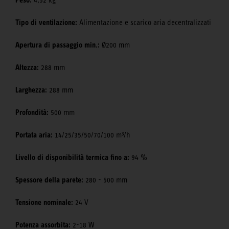
Peso:
4,52 kg
Tipo di ventilazione:
Alimentazione e scarico aria decentralizzati
Apertura di passaggio min.:
Ø200 mm
Altezza:
288 mm
Larghezza:
288 mm
Profondità:
500 mm
Portata aria:
14/25/35/50/70/100 m³/h
Livello di disponibilità termica fino a:
94 %
Spessore della parete:
280 - 500 mm
Tensione nominale:
24 V
Potenza assorbita:
2-18 W