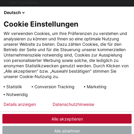
non c’è problema.
Deutsch
Cookie Einstellungen
Wir verwenden Cookies, um Ihre Präferenzen zu verstehen und
analysieren zu können und Ihnen so eine optimale Nutzung
unserer Website zu bieten. Dazu zählen Cookies, die für den
Betrieb der Seite und für die Steuerung unserer kommerziellen
Unternehmensziele notwendig sind, Cookies zur Ausspielung
von personalisierter Werbung sowie solche, die lediglich zu
Facebook
YouTube
LinkedIn
anonymen Statistikzwecken genutzt werden. Durch Klicken von
„Alle akzeptieren" bzw. „Auswahl bestätigen" stimmen Sie
Instagram
unserer Cookie-Nutzung zu.
Statistik
Conversion Tracking
Marketing
Notwendig
Note
Condizioni
Tutela dei
Tempi di
Details anzeigen
Datenschutzhinweise
legali
generali
dati
consegna
Alle akzeptieren
© 2026 - STIEBEL ELTRON GmbH & Co. KG (DE)
Alle ablehnen