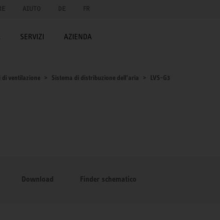
RE
AIUTO
DE
FR
A
SERVIZI
AZIENDA
 di ventilazione
Sistema di distribuzione dell’aria
LVS-G3
Download
Finder schematico