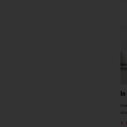
In
Inse
vin