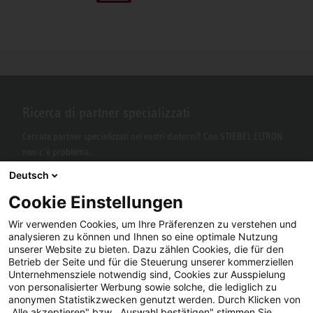
Ricerca di partner specializzati
Cercate partner specializzati nei vostri dintorni? Con STIEBEL ELTRON
non c’è problema.
Deutsch
Cookie Einstellungen
Wir verwenden Cookies, um Ihre Präferenzen zu verstehen und
analysieren zu können und Ihnen so eine optimale Nutzung
unserer Website zu bieten. Dazu zählen Cookies, die für den
Betrieb der Seite und für die Steuerung unserer kommerziellen
Unternehmensziele notwendig sind, Cookies zur Ausspielung
von personalisierter Werbung sowie solche, die lediglich zu
Facebook
YouTube
LinkedIn
anonymen Statistikzwecken genutzt werden. Durch Klicken von
„Alle akzeptieren" bzw. „Auswahl bestätigen" stimmen Sie