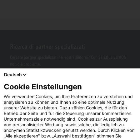
Ricerca di partner specializzati
Cercate partner specializzati nei vostri dintorni? Con STIEBEL ELTRON
non c’è problema.
Deutsch
Cookie Einstellungen
Wir verwenden Cookies, um Ihre Präferenzen zu verstehen und
analysieren zu können und Ihnen so eine optimale Nutzung
unserer Website zu bieten. Dazu zählen Cookies, die für den
Betrieb der Seite und für die Steuerung unserer kommerziellen
Unternehmensziele notwendig sind, Cookies zur Ausspielung
von personalisierter Werbung sowie solche, die lediglich zu
Facebook
YouTube
LinkedIn
anonymen Statistikzwecken genutzt werden. Durch Klicken von
„Alle akzeptieren" bzw. „Auswahl bestätigen" stimmen Sie