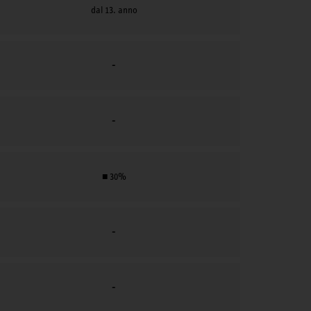
dal 13. anno
-
-
■ 30%
-
-