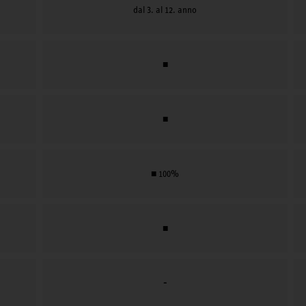
dal 3. al 12. anno
■
■
■ 100%
■
-