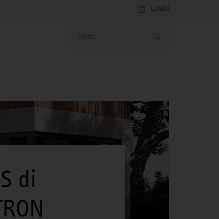
LOGIN
S di
LTRON