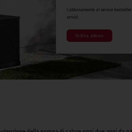
L'abbonamento al service bestsel
servizi.
Ordina adesso
utenzione della pompa di calore ogni due anni da part