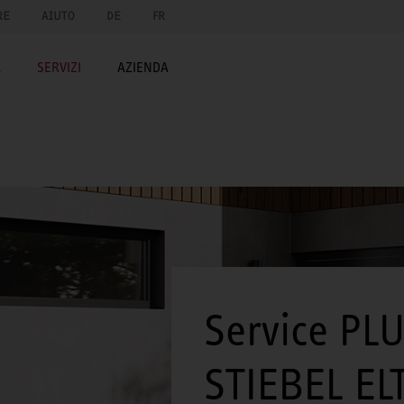
RE
AIUTO
DE
FR
A
SERVIZI
AZIENDA
Service PLU
STIEBEL E