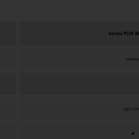
Service PLUS (B
continu
ogni 2 an
■