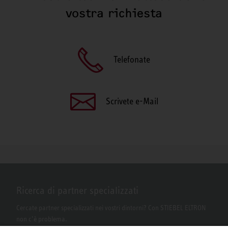
vostra richiesta
Telefonate
Scrivete e-Mail
Ricerca di partner specializzati
Cercate partner specializzati nei vostri dintorni? Con STIEBEL ELTRON
non c’è problema.