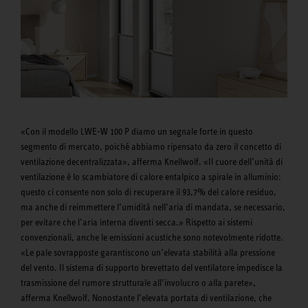
«Con il modello LWE-W 100 P diamo un segnale forte in questo
segmento di mercato, poiché abbiamo ripensato da zero il concetto di
ventilazione decentralizzata», afferma Knellwolf. «Il cuore dell’unità di
ventilazione è lo scambiatore di calore entalpico a spirale in alluminio:
questo ci consente non solo di recuperare il 93,7% del calore residuo,
ma anche di reimmettere l’umidità nell’aria di mandata, se necessario,
per evitare che l’aria interna diventi secca.» Rispetto ai sistemi
convenzionali, anche le emissioni acustiche sono notevolmente ridotte.
«Le pale sovrapposte garantiscono un’elevata stabilità alla pressione
del vento. Il sistema di supporto brevettato del ventilatore impedisce la
trasmissione del rumore strutturale all’involucro o alla parete»,
afferma Knellwolf. Nonostante l’elevata portata di ventilazione, che