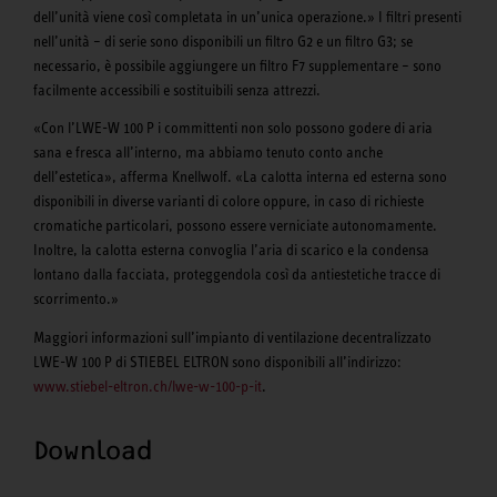
dell’unità viene così completata in un’unica operazione.» I filtri presenti
nell’unità – di serie sono disponibili un filtro G2 e un filtro G3; se
necessario, è possibile aggiungere un filtro F7 supplementare – sono
facilmente accessibili e sostituibili senza attrezzi.
«Con l’LWE-W 100 P i committenti non solo possono godere di aria
sana e fresca all’interno, ma abbiamo tenuto conto anche
dell’estetica», afferma Knellwolf. «La calotta interna ed esterna sono
disponibili in diverse varianti di colore oppure, in caso di richieste
cromatiche particolari, possono essere verniciate autonomamente.
Inoltre, la calotta esterna convoglia l’aria di scarico e la condensa
lontano dalla facciata, proteggendola così da antiestetiche tracce di
scorrimento.»
Maggiori informazioni sull’impianto di ventilazione decentralizzato
LWE-W 100 P di STIEBEL ELTRON sono disponibili all’indirizzo:
www.stiebel-eltron.ch/lwe-w-100-p-it
.
Download