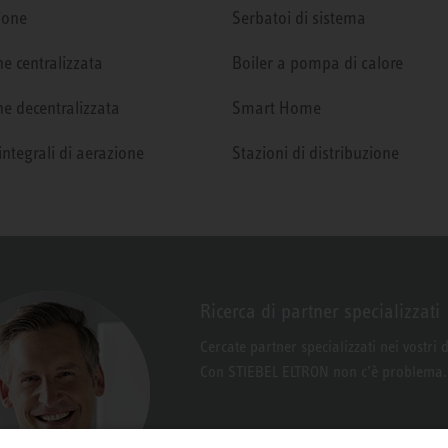
ione
Serbatoi di sistema
e centralizzata
Boiler a pompa di calore
e decentralizzata
Smart Home
integrali di aerazione
Stazioni di distribuzione
Ricerca di partner specializzati
Cercate partner specializzati nei vostri 
Con STIEBEL ELTRON non c’è problema.