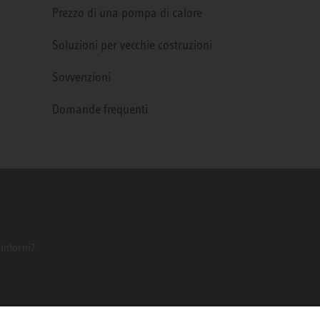
Prezzo di una pompa di calore
Soluzioni per vecchie costruzioni
Sovvenzioni
Domande frequenti
dintorni?