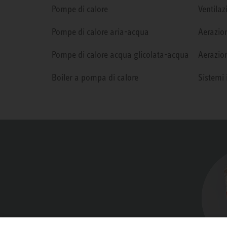
Pompe di calore
Ventilaz
Pompe di calore aria-acqua
Aerazion
Pompe di calore acqua glicolata-acqua
Aerazion
Boiler a pompa di calore
Sistemi 