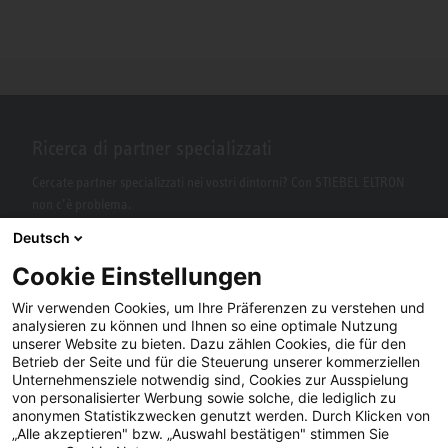
Ricerca di partner specializzati
Cercate partner specializzati nei vostri dintorni? Con STIEBEL ELTRON
non c’è problema.
Deutsch
Cookie Einstellungen
Wir verwenden Cookies, um Ihre Präferenzen zu verstehen und
analysieren zu können und Ihnen so eine optimale Nutzung
unserer Website zu bieten. Dazu zählen Cookies, die für den
Betrieb der Seite und für die Steuerung unserer kommerziellen
Unternehmensziele notwendig sind, Cookies zur Ausspielung
von personalisierter Werbung sowie solche, die lediglich zu
Facebook
YouTube
LinkedIn
anonymen Statistikzwecken genutzt werden. Durch Klicken von
„Alle akzeptieren" bzw. „Auswahl bestätigen" stimmen Sie