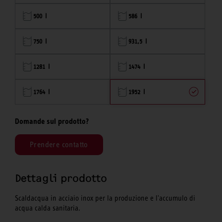
500 l
586 l
750 l
931,5 l
1281 l
1474 l
1764 l
1952 l
Domande sul prodotto?
Prendere contatto
Dettagli prodotto
Scaldacqua in acciaio inox per la produzione e l'accumulo di
acqua calda sanitaria.