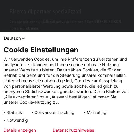
Ricerca di partner specializzati
Cercate partner specializzati nei vostri dintorni? Con STIEBEL ELTRON
non c’è problema.
Deutsch
Cookie Einstellungen
Wir verwenden Cookies, um Ihre Präferenzen zu verstehen und
analysieren zu können und Ihnen so eine optimale Nutzung
unserer Website zu bieten. Dazu zählen Cookies, die für den
Betrieb der Seite und für die Steuerung unserer kommerziellen
Unternehmensziele notwendig sind, Cookies zur Ausspielung
von personalisierter Werbung sowie solche, die lediglich zu
Facebook
YouTube
LinkedIn
anonymen Statistikzwecken genutzt werden. Durch Klicken von
„Alle akzeptieren" bzw. „Auswahl bestätigen" stimmen Sie
Instagram
unserer Cookie-Nutzung zu.
Statistik
Conversion Tracking
Marketing
Notwendig
Note
Condizioni
Tutela dei
Tempi di
Details anzeigen
Datenschutzhinweise