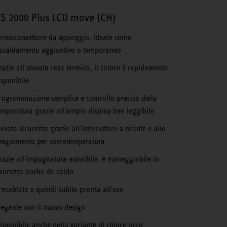
S 2000 Plus LCD move (CH)
ermoconvettore da appoggio, ideale come
iscaldamento aggiuntivo o temporaneo
razie all’elevata resa termica, il calore è rapidamente
isponibile
rogrammazione semplice e controllo preciso della
emperatura grazie all'ampio display ben leggibile
levata sicurezza grazie all'interruttore a tirante e allo
pegnimento per sovratemperatura
razie all'impugnatura estraibile, è maneggiabile in
icurezza anche da caldo
recablata e quindi subito pronta all'uso
legante con il nuovo design
isponibile anche nella variante di colore nero