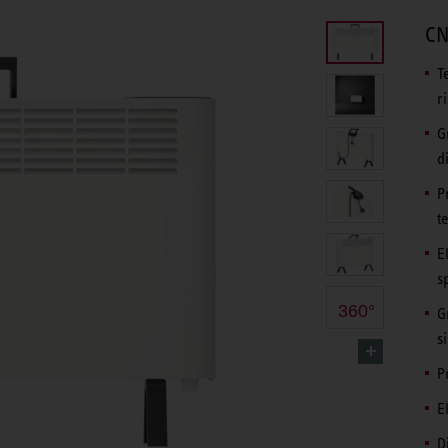
CN
T
r
G
d
P
t
E
s
360°
G
s
P
E
D