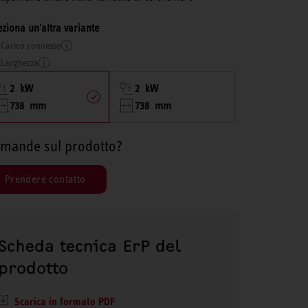
eziona un'altra variante
Carico connesso
Larghezza
2 kW
2 kW
738 mm
738 mm
mande sul prodotto?
Prendere contatto
Scheda tecnica ErP del
prodotto
Scarica in formato PDF