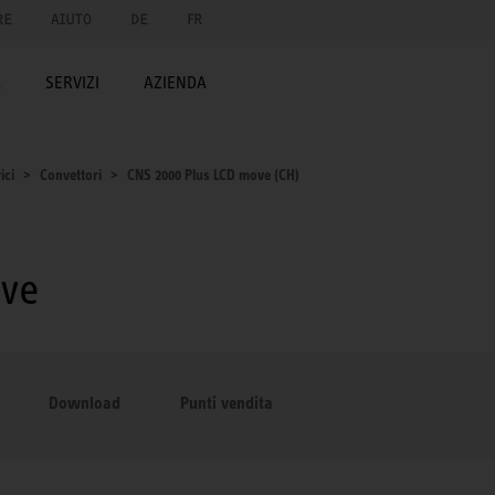
RE
AIUTO
DE
FR
A
SERVIZI
AZIENDA
ici
Convettori
CNS 2000 Plus LCD move (CH)
ove
Download
Punti vendita