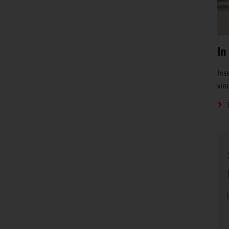
In
Inse
vin