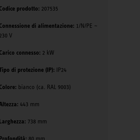
Codice prodotto:
207535
Connessione di alimentazione:
1/N/PE ~
230 V
Carico connesso:
2 kW
Tipo di protezione (IP):
IP24
Colore:
bianco (ca. RAL 9003)
Altezza:
443 mm
Larghezza:
738 mm
Profondità:
80 mm