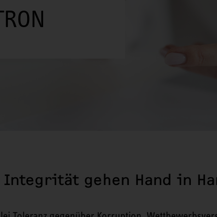
LTRON
 Integrität gehen Hand in H
rlei Toleranz gegenüber Korruption, Wettbewerbsver