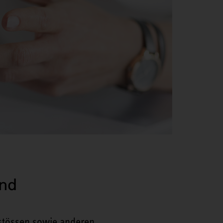
and
stössen sowie anderen