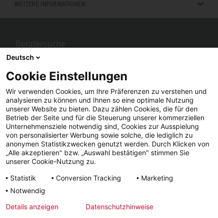
WEITERE INFORMATIONEN
Beratersuche
Deutsch
Berater in Ihrer Nähe gesucht? Mit STIEBEL ELTRON kein Problem.
Cookie Einstellungen
Wir verwenden Cookies, um Ihre Präferenzen zu verstehen und
analysieren zu können und Ihnen so eine optimale Nutzung
unserer Website zu bieten. Dazu zählen Cookies, die für den
Betrieb der Seite und für die Steuerung unserer kommerziellen
Unternehmensziele notwendig sind, Cookies zur Ausspielung
von personalisierter Werbung sowie solche, die lediglich zu
anonymen Statistikzwecken genutzt werden. Durch Klicken von
„Alle akzeptieren" bzw. „Auswahl bestätigen" stimmen Sie
Facebook
YouTube
LinkedIn
unserer Cookie-Nutzung zu.
Statistik
Conversion Tracking
Marketing
Instagram
Notwendig
Details anzeigen
Datenschutzhinweise