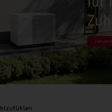
für 
Zuh
Zum persö
hlzufühlen