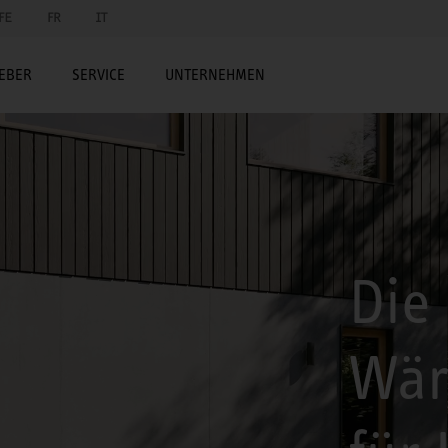
FE
FR
IT
EBER
SERVICE
UNTERNEHMEN
Die 
Wä